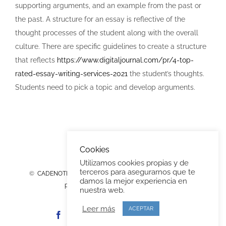
supporting arguments, and an example from the past or
the past. A structure for an essay is reflective of the
thought processes of the student along with the overall
culture. There are specific guidelines to create a structure
that reflects
https://www.digitaljournal.com/pr/4-top-
rated-essay-writing-services-2021
the student’s thoughts.
Students need to pick a topic and develop arguments.
Cookies
Utilizamos cookies propias y de
terceros para asegurarnos que te
©
CADENOTE Yacht, S.L.
-
2026 |
Aviso legal & Política de
damos la mejor experiencia en
privacidad
|
Diseño página WEB
nuestra web.
Leer más
ACEPTAR
Facebook
Instagram
X
YouTube
Correo
Phone
-
electrónico