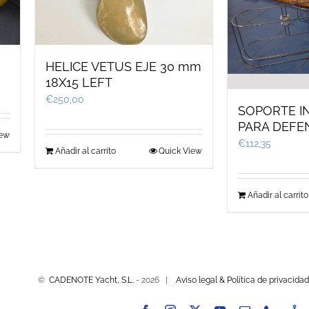
HELICE VETUS EJE 30 mm
18X15 LEFT
€
250,00
SOPORTE I
PARA DEFE
iew
€
112,35
Añadir al carrito
Quick View
Añadir al carrito
©
CADENOTE Yacht, S.L.
-
2026 |
Aviso legal & Política de privacidad