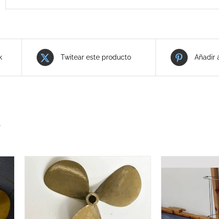
k
Twitear este producto
Añadir 
s