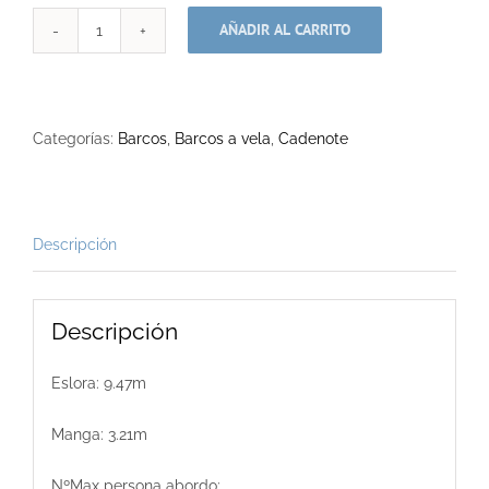
AÑADIR AL CARRITO
BENETEAU
FIRST
38.7
cantidad
Categorías:
Barcos
,
Barcos a vela
,
Cadenote
Descripción
Descripción
Eslora: 9.47m
Manga: 3.21m
NºMax persona abordo: