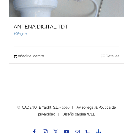
ANTENA DIGITAL TDT
€
61,00
Añadir al carrito
Detalles
©
CADENOTE Yacht, S.L.
-
2026 |
Aviso legal & Política de
privacidad
|
Diseño página WEB
Facebook
Instagram
X
YouTube
Correo
Phone
-