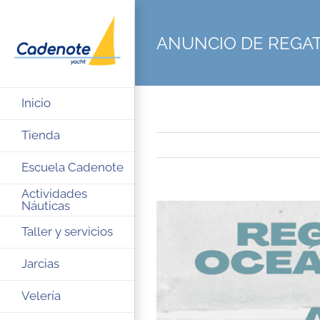
Saltar
al
ANUNCIO DE REGA
contenido
Inicio
Tienda
Escuela Cadenote
Actividades
Náuticas
Ver
imagen
Taller y servicios
más
Jarcias
grande
Velería