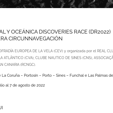
L Y OCEÁNICA DISCOVERIES RACE (DR2022)
MERA CIRCUNNAVEGACIÓN
a COFRADÍA EUROPEA DE LA VELA (CEV) y organizada por el REA
A ATLÂNTICO (CVA), CLUBE NAUTICO DE SINES (CNS), ASSOCIAÇ
N CANARIA (RCNGC).
de La Coruña – Portosín – Porto – Sines – Funchal e Las Palmas de
ulio al 7 de agosto de 2022
UI