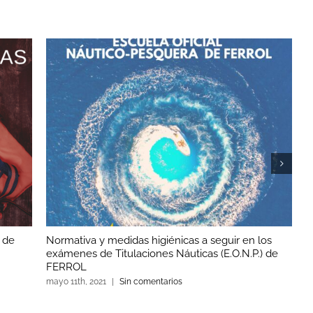
 de
Normativa y medidas higiénicas a seguir en los
T
exámenes de Titulaciones Náuticas (E.O.N.P.) de
f
FERROL
mayo 11th, 2021
|
Sin comentarios