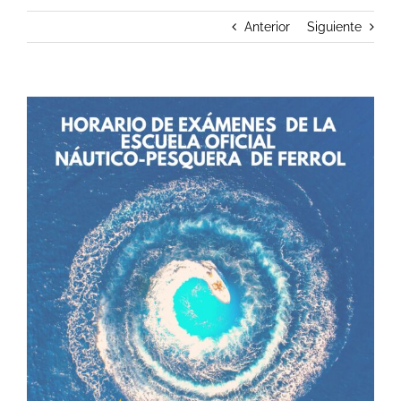
Anterior
Siguiente
Ver
imagen
más
grande