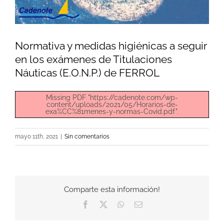
Normativa y medidas higiénicas a seguir
en los exámenes de Titulaciones
Náuticas (E.O.N.P.) de FERROL
Missing PDF "https://cadenote.com/wp-
content/uploads/2021/05/Horarios-de-
exa%CC%81menes-y-normas-Covid.pdf".
mayo 11th, 2021
|
Sin comentarios
Comparte esta información!
Facebook
X
WhatsApp
Correo
electrónico