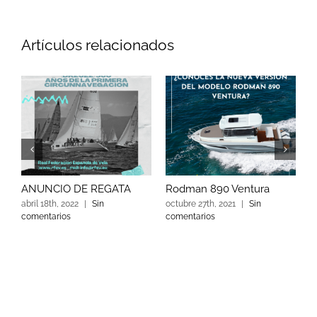
Artículos relacionados
ANUNCIO DE REGATA
Rodman 890 Ventura
E
l
abril 18th, 2022
|
Sin
octubre 27th, 2021
|
Sin
r
comentarios
comentarios
a
c