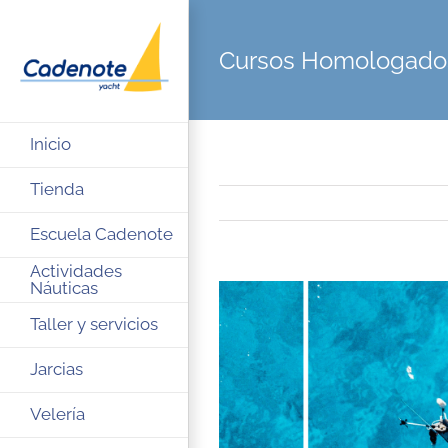
Saltar
al
Cursos Homologado
contenido
Inicio
Tienda
Escuela Cadenote
Actividades
Náuticas
Ver
imagen
Taller y servicios
más
Jarcias
grande
Velería