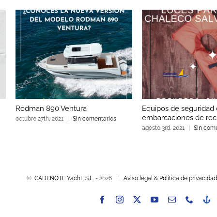
Rodman 890 Ventura
Equipos de seguridad 
embarcaciones de rec
octubre 27th, 2021
|
Sin comentarios
agosto 3rd, 2021
|
Sin come
©
CADENOTE Yacht, S.L.
-
2026 |
Aviso legal & Política de privacidad
Facebook
Instagram
X
YouTube
Correo
Phone
-
electrónico