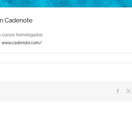
n Cadenote
s cursos homologados.
a
www.cadenote.com/
Faceb